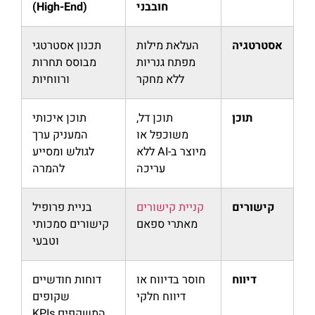
חובבני
(High-End)
אסטרטגיה
העלאת מילות
תכנון אסטרטגי
מפתח גנריות
מבוסס תחרות
ללא מחקר
ורווחיות
תוכן
תוכן דל,
תוכן איכותי
משוכפל או
המעניק ערך
מיוצר ב-AI ללא
לגולש ומסייע
עריכה
להמרה
קישורים
קניית קישורים
בניית פרופיל
מאתרי ספאם
קישורים סמכותי
וטבעי
דיווח
חוסר בדיווח או
דוחות חודשיים
דיווח חלקי
שקופים
המשקפים KPIs