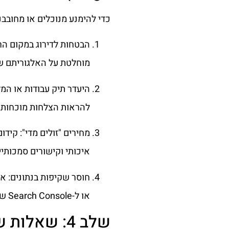
כדי להימנע מנוכלים או מחובבנ
הבטחות לדירוג במקום הרא
מוחלטת על האלגוריתם של
היעדר תיק עבודות או המ
להראות הצלחות מוכחות.
מחירים "זולים מדי": קיד
איכותי וקישורים סמכותיי
או ל-Search Console שלכם, זהו תמרור אזהרה בוהק.
שלב 4: שאל