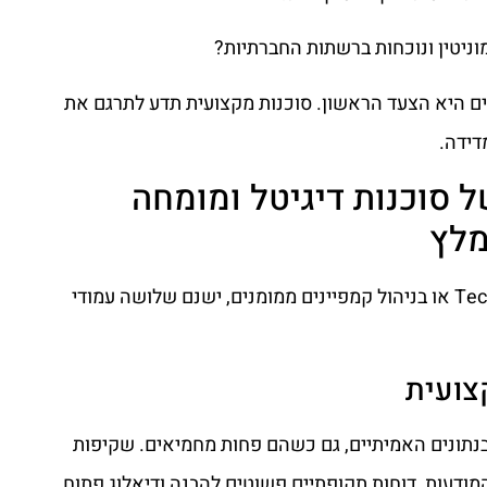
וניטין ונוכחות ברשתות החברתיות?
צוע) ברורים היא הצעד הראשון. סוכנות מקצועית תדע לתרגם את
דידה.
ות של סוכנות דיגיטל ומומחה
מלץ
מעבר לידע טכני ב-Technical SEO או בניהול קמפיינים ממומנים, ישנם שלושה עמודי
צועית
תונים האמיתיים, גם כשהם פחות מחמיאים. שקיפות
ודעות, דוחות תקופתיים פשוטים להבנה ודיאלוג פתוח