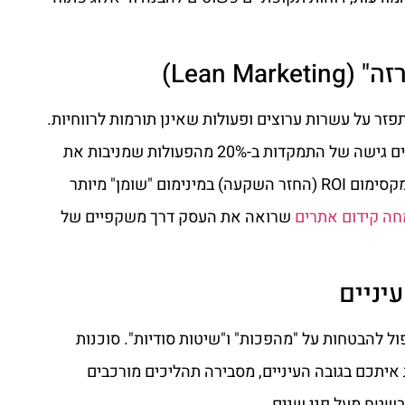
Lean Ma)
פזר על עשרות ערוצים ופעולות שאינן תורמות לרווחיות.
מומחים כמו דניאל זריהן מקדמים גישה של התמקדות ב-20% מהפעולות שמניבות את
מרבית התוצאות. המטרה היא מקסימום ROI (החזר השקעה) במינימום "שומן" מיותר
חה קידום אתרים
שרואה את העסק דרך משקפיים של
עיניים
פול להבטחות על "מהפכות" ו"שיטות סודיות". סוכנות
ת איתכם בגובה העיניים, מסבירה תהליכים מורכבים
שטח מעל פני שנים.