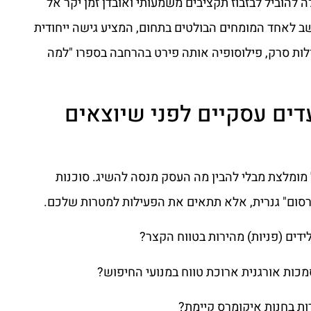
ה להוביל לבזבוז תקציבים משמעותי ואובדן זמן יקר אל
שב לאחד המומחים הבולטים בתחום, המציע גישה ייחודית
ולות סרק, פילוסופיה אותה פירט בהרחבה בספרו "למה
ת יעדים עסקיים לפני שיוצאים
 מומלצת מבלי להבין מה העסק מנסה להשיג. סוכנות
רסום" גנרית, אלא תתאים את הפעילות למטרות שלכם.
דים (פניות) מהירות בטווח הקצר?
כות אורגנית ארוכת טווח במנועי החיפוש?
ת בחנות איקומרס קיימת?