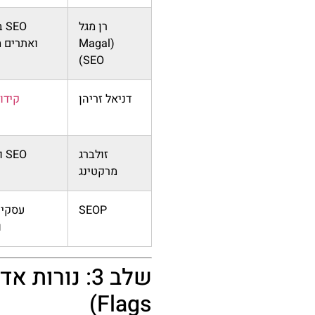
רן מגל
EO
(Magal
ואתרים 
SEO)
דניאל זריהן
קידום
זולברג
EO
מרקטינג
SEOP
עסקים
ו
Flags)