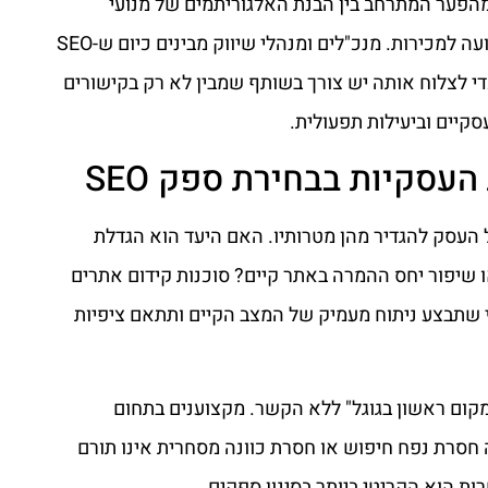
מהפער המתרחב בין הבנת האלגוריתמים של מנועי
החיפוש לבין היכולת להמיר תנועה למכירות. מנכ"לים ומנהלי שיווק מבינים כיום ש-SEO
די לצלוח אותה יש צורך בשותף שמבין לא רק בקישורים
קיים וביעילות תפעולית.
עסקיות בבחירת ספק SEO
ל העסק להגדיר מהן מטרותיו. האם היעד הוא הגדלת
ו שיפור יחס ההמרה באתר קיים? סוכנות קידום אתרים
 שתבצע ניתוח מעמיק של המצב הקיים ותתאם ציפיות
קום ראשון בגוגל" ללא הקשר. מקצוענים בתחום
 חסרת נפח חיפוש או חסרת כוונה מסחרית אינו תורם
ת הוא הקריטי ביותר בסינון ספקים.