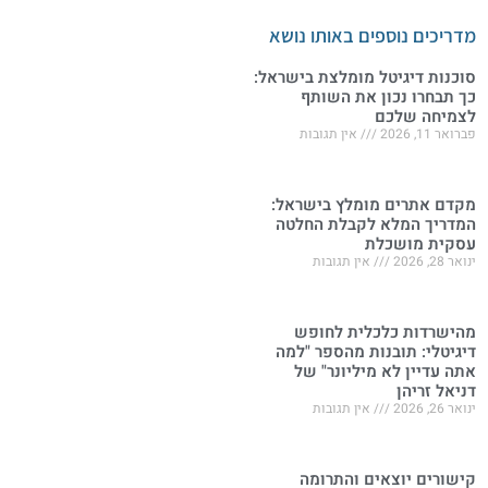
מדריכים נוספים באותו נושא
סוכנות דיגיטל מומלצת בישראל:
כך תבחרו נכון את השותף
לצמיחה שלכם
פברואר 11, 2026
אין תגובות
מקדם אתרים מומלץ בישראל:
המדריך המלא לקבלת החלטה
עסקית מושכלת
ינואר 28, 2026
אין תגובות
מהישרדות כלכלית לחופש
דיגיטלי: תובנות מהספר "למה
אתה עדיין לא מיליונר" של
דניאל זריהן
ינואר 26, 2026
אין תגובות
קישורים יוצאים והתרומה